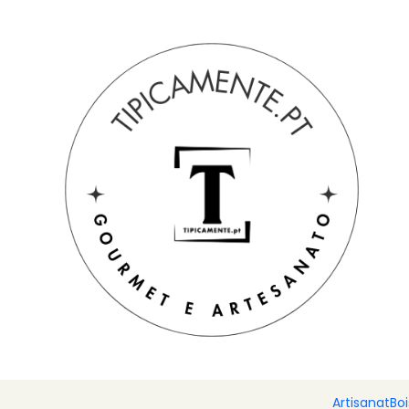
Livraison gratuite pour les commandes supérieures à 39 € à de
Accueil
Blog
L'huile d'olive, la graisse saine
L'h
L'huile d'olive, la gr
Le dicton populaire dit que
manger sans huile d’olive,
une (délicieuse) figure de proue.
Cependant, malgré toute la tradition gastronomique, 
consommée parce qu’elle est grasse ! »
Ce ne sera certainement pas comme ça...
Artisanat
Bo