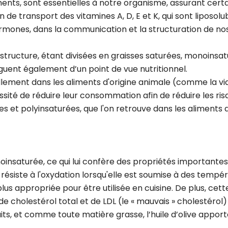
ments, sont essentielles à notre organisme, assurant certa
e transport des vitamines A, D, E et K, qui sont liposoluble
mones, dans la communication et la structuration de nos 
ructure, étant divisées en graisses saturées, monoinsatur
nguent également d’un point de vue nutritionnel.
lement dans les aliments d'origine animale (comme la via
ssité de réduire leur consommation afin de réduire les ri
 et polyinsaturées, que l'on retrouve dans les aliments 
noinsaturée, ce qui lui confère des propriétés importantes
e résiste à l'oxydation lorsqu'elle est soumise à des tempé
la plus appropriée pour être utilisée en cuisine. De plus, c
 cholestérol total et de LDL (le « mauvais » cholestérol)
aits, et comme toute matière grasse, l’huile d’olive app