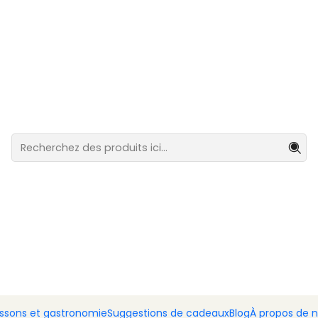
stination du Portugal continental.
uile d'olive, la graisse s
aisse saine
 c’est manger trop peu.
Ainsi, que ce soit sur la table de 
quand on parle d’
alimentation saine
, il y a toujours ceux
issons et gastronomie
Suggestions de cadeaux
Blog
À propos de 