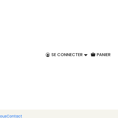
FR
aine
SE CONNECTER
PANIER
tous les jours ou à une table de fête,
l'huile d'olive
est
 qui prédisent que « l’huile d’olive ne peut pas être
nous
Contact