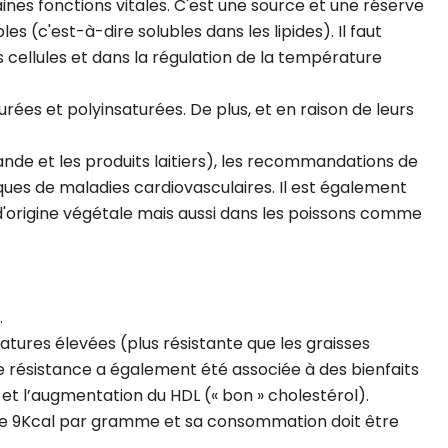
ines fonctions vitales. C'est une source et une réserve
s (c'est-à-dire solubles dans les lipides). Il faut
cellules et dans la régulation de la température
ées et polyinsaturées. De plus, et en raison de leurs
nde et les produits laitiers), les recommandations de
sques de maladies cardiovasculaires. Il est également
d'origine végétale mais aussi dans les poissons comme
.
ratures élevées (plus résistante que les graisses
ette résistance a également été associée à des bienfaits
 et l’augmentation du HDL (« bon » cholestérol).
orte 9Kcal par gramme et sa consommation doit être