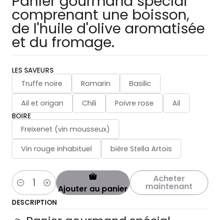
Panier gourmand spécial
comprenant une boisson,
de l'huile d'olive aromatisée
et du fromage.
LES SAVEURS
Truffe noire
Romarin
Basilic
Ail et origan
Chili
Poivre rose
Ail
BOIRE
Freixenet (vin mousseux)
Vin rouge inhabituel
bière Stella Artois
Acheter
maintenant
Ajouter au panier
Quantité
DESCRIPTION