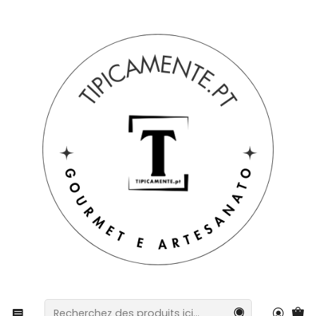
Livraison gratuite pour les commandes supérieures à 39 € à
destination du Portugal continental.
Accueil
Suggestions de cadeaux
Suggestions de cadeaux
Panier gourmand spécial comprenant une boisson, de
l'huile d'olive aromatisée et du fromage.