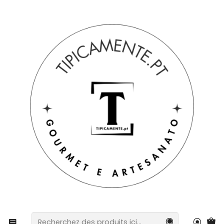
Livraison gratuite pour les commandes supérieures à 39 € à
destination du Portugal continental.
Accueil
Boissons et gastronomie
Fromages et saucisses
Panier spécial : 4 fromages et olives