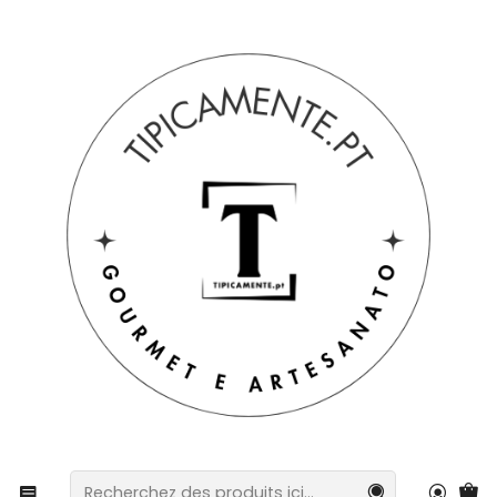
Livraison gratuite pour les commandes supérieures à 39 € à
destination du Portugal continental.
Accueil
Suggestions de cadeaux
Suggestions de cadeaux
Coffret Figue et Cassis – Diffuseur d'arômes + Gel
douche