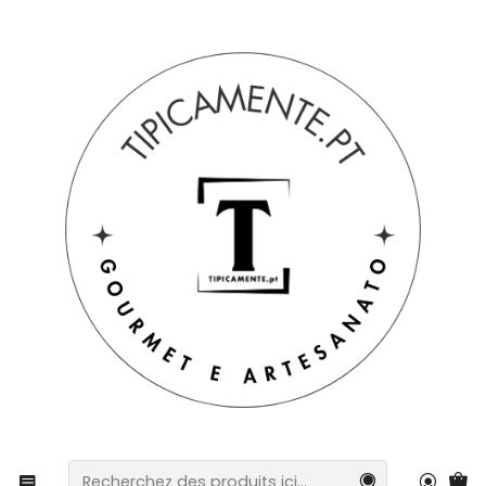
Livraison gratuite pour les commandes supérieures à 39 € à
destination du Portugal continental.
Accueil
Boissons et gastronomie
Vins, gins et liqueurs
Sachet de porto blanc et raisins secs avec chocolat et
fleur de sel