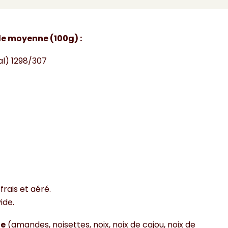
aisons de fruits et de baies que la terre puisse nous
le moyenne (100g) :
al) 1298/307
rais et aéré.
ide.
ue
(amandes, noisettes, noix, noix de cajou, noix de