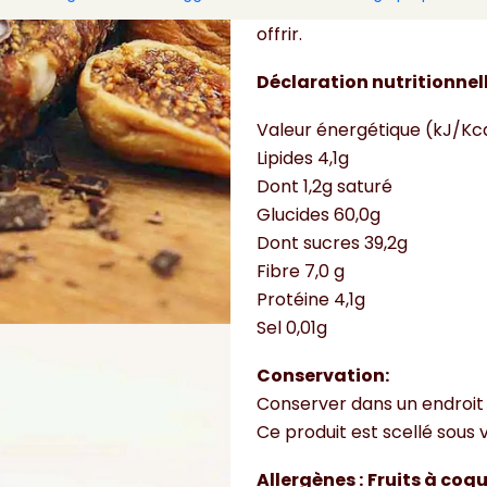
L’une des meilleures combin
offrir.
Déclaration nutritionnel
Valeur énergétique (kJ/Kc
Lipides 4,1g
Dont 1,2g saturé
Glucides 60,0g
Dont sucres 39,2g
Fibre 7,0 g
Protéine 4,1g
Sel 0,01g
Conservation:
Conserver dans un endroit f
Ce produit est scellé sous v
Allergènes :
Fruits à coq