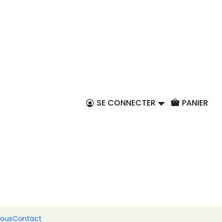
FR
ux figues, aux
t au chocolat
SE CONNECTER
PANIER
er au panier
Acheter maintenant
ressées à la main entre les figues séchées sont la
ue à votre table. Le riche parfum des figues séchées
ne et comme prévu, sans ajout de sucre. Nous avons
gement avec quelques gouttes de chocolat, de
utent une touche fraîche et irrévérencieuse.
nous
Contact