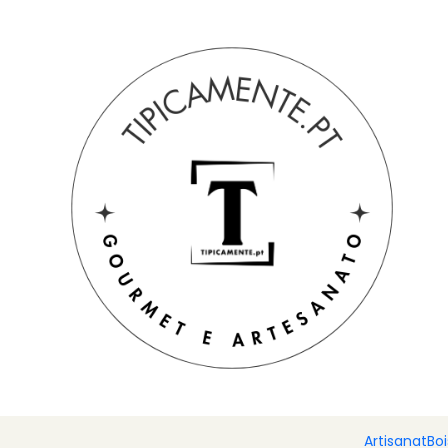
Livraison gratuite pour les commandes supérieures à 39 € à de
Accueil
Boissons et gastronomie
Miel et confitures
Fromag
Artisanat
Bo