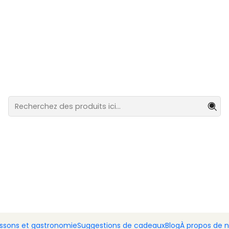
stination du Portugal continental.
e aux figues, aux amandes et au chocolat
Fromage a
amandes e
Ajout
Quantité
DESCRIPTION
Les amandes délicatement p
touche délicieuse qui manq
respire l'air de la campag
également peint cet arran
cannelle et d'anis, qui ajo
issons et gastronomie
Suggestions de cadeaux
Blog
À propos de 