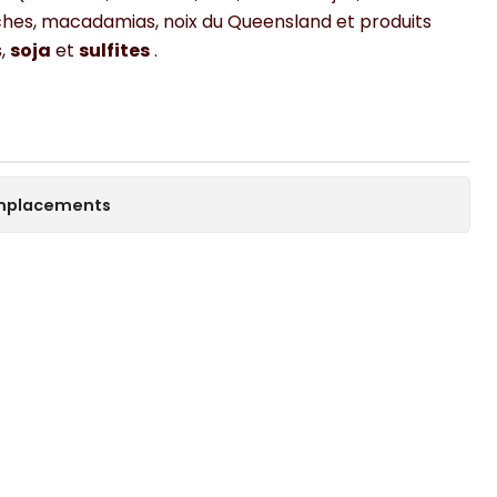
taches, macadamias, noix du Queensland et produits
s,
soja
et
sulfites
.
 emplacements