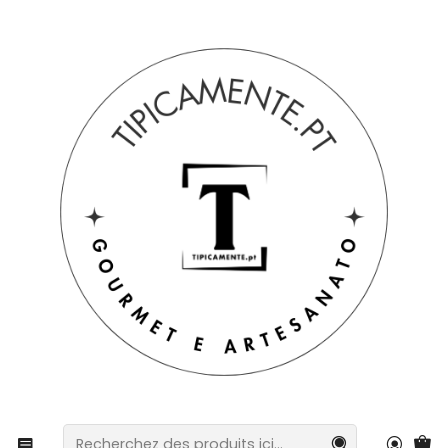
Livraison gratuite pour les commandes supérieures à 39 € à
destination du Portugal continental.
Accueil
Suggestions de cadeaux
Suggestions de cadeaux
Planche à découper décorative portugaise – 25,5 x 10
cm