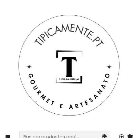
Envío gratuito en pedidos superiores a 39€ a Portugal
peninsular.
Inicio
Bebidas y Gourmet
Conservas
Filetes de atún gourmet en conserva en aceite de oliva