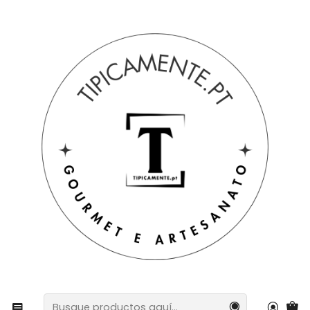
Envío gratuito en pedidos superiores a 39€ a Portugal
peninsular.
Inicio
Sugerencias de regalos
Sugerencias de regalos
¡Regalos originales y de legado!
Filtros
|
Nuevo
BACALHAU COM GRÃO DE BICO, CEBOLA E
AZEITE
€3,70
|
-15%
OFF
VELA BAUTISMAL CON CINTA DE PERLAS Y