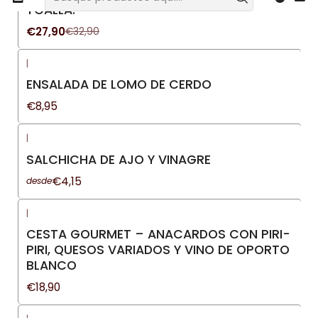
Nuevo
TOALLA.
€27,90
€32,90
|
Nuevo
ENSALADA DE LOMO DE CERDO
€8,95
|
Nuevo
SALCHICHA DE AJO Y VINAGRE
€4,15
desde
|
CESTA GOURMET – ANACARDOS CON PIRI-
PIRI, QUESOS VARIADOS Y VINO DE OPORTO
BLANCO
€18,90