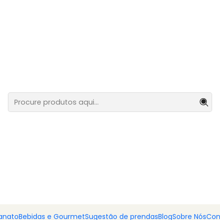
Sugestão de prendas
Prendas originais e com legado!
E BICO, CEBOLA E AZEITE
TISMO COM LAÇO PÉROLA E TOALHA
anato
Bebidas e Gourmet
Sugestão de prendas
Blog
Sobre Nós
Con