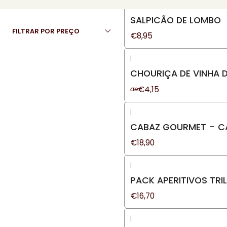
Sugestão de prendas
|
Novo
SALPICÃO DE LOMBO
FILTRAR POR PREÇO
€8,95
|
Novo
CHOURIÇA DE VINHA 
€4,15
de
|
CABAZ GOURMET – CAJ
€18,90
|
PACK APERITIVOS TRI
€16,70
|