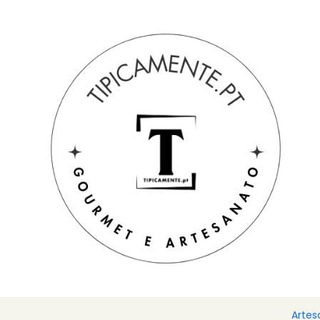
Portes grátis em compras =>39€ para PT Continental
Início
Sugestão de prendas
Filtrar produtos
|
Novo
1-12 de 128 produtos
BACALHAU COM GRÃO D
Aplicar filtros
€3,70
ORDENAR POR
|
-15%
DESCONTO
VELA CÍRIO PARA BA
Novo
CATEGORIAS
€27,90
€32,90
Cabazes e packs
Artes