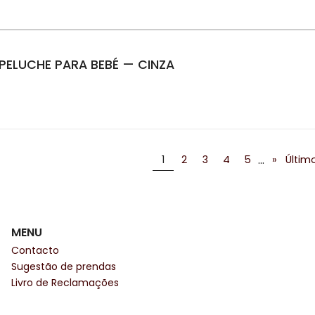
ELUCHE PARA BEBÉ — CINZA
...
1
2
3
4
5
»
Últim
MENU
Contacto
Sugestão de prendas
Livro de Reclamações