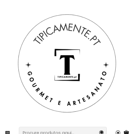
Portes grátis em compras =>39€ para PT Continental
Início
Sugestão de prendas
Sugestão de prendas
Sugestão de prendas
💝 Surpreender é um gesto de carinho
Um presente não é apenas um objeto — é uma
experiência, uma memória, uma demonstração de
atenção. Nossa missão é ajudar você a encontrar
algo que realmente faça os olhos brilharem.
Explore, descubra e encontre o presente perfeito
sem sair de casa.
Porque presentear pode — e deve — ser especial.
Filtros