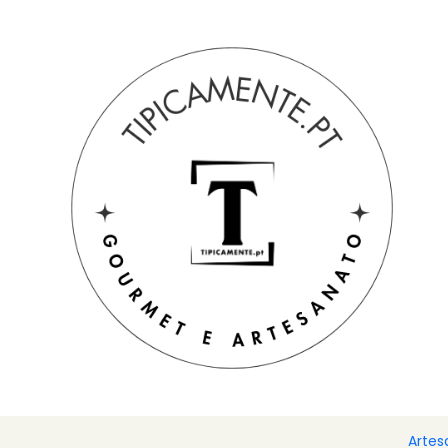
Portes grátis em compras =>39€ para PT Continental
Início
Sugestão de prendas
Cabazes e packs
Caixa com 
Artes