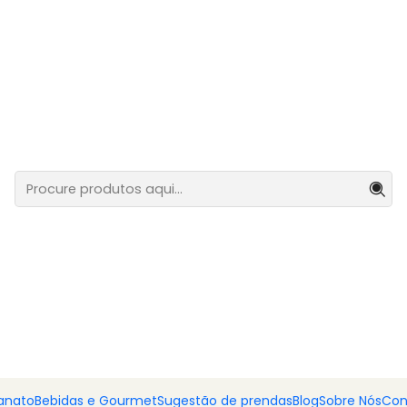
corações Praliné + Espumante Doce
Caixa com
Espumant
Adiciona
Quantidade
DESCRIÇÃO
Celebre momentos especiai
Praliné
de chocolate fino
delicioso
espumante doc
Um presente romântico, e
— porque cada brinde mer
anato
Bebidas e Gourmet
Sugestão de prendas
Blog
Sobre Nós
Con