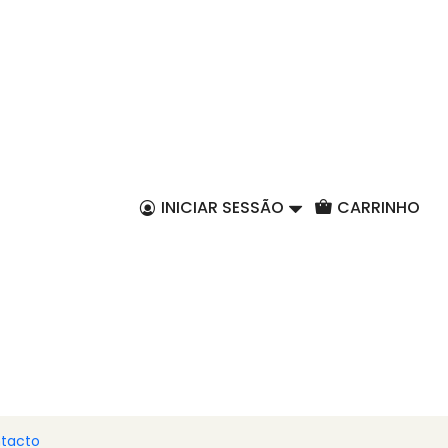
PT
 corações Praliné +
e Doce
INICIAR SESSÃO
CARRINHO
r ao Carrinho
Comprar agora
s com esta combinação irresistível:
8 Corações
, recheados e cheios de sabor, acompanhados por um
e
para brindar ao amor.
legante e perfeito para surpreender quem mais ama
ece um toque de doçura.
tacto