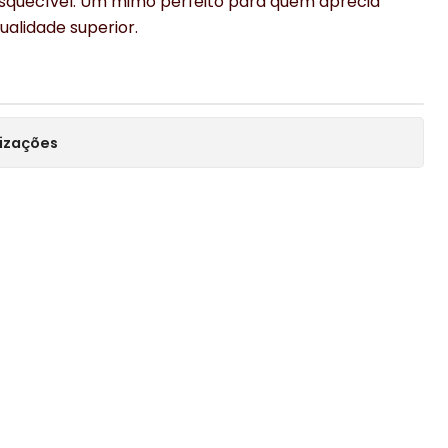
quecível. Um mimo perfeito para quem aprecia
ualidade superior.
lizações