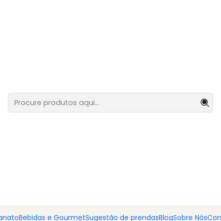
anal em caixa de presente com laço - 200ml
Licor arte
presente 
SABORES
Framboesa
Cereja
Caramelo
Café
Chocolate Branco
Sa
Adiciona
Quantidade
anato
Bebidas e Gourmet
Sugestão de prendas
Blog
Sobre Nós
Con