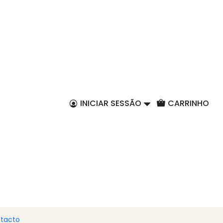
PT
sanal em caixa de
com laço - 200ml
INICIAR SESSÃO
CARRINHO
Maçã de Armamar
Laranja
Ginja
Chocolate Negro
Romã
Lichia
bugueiro
r ao Carrinho
Comprar agora
tacto