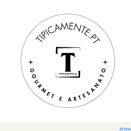
Portes grátis em compras =>39€ para PT Continental
Início
Bebidas e Gourmet
Bebidas alcoólicas
Licor artes
Artes