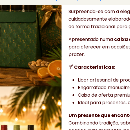
DESCRIÇÃO
Surpreenda-se com a elegâ
cuidadosamente elaborado 
de forma tradicional para 
Apresentado numa
caixa 
para oferecer em ocasiõe
prazer.
🍸
Características:
Licor artesanal de pro
Engarrafado manualme
Caixa de oferta premi
Ideal para presentes,
Um presente que encant
Combinando tradição, sabor