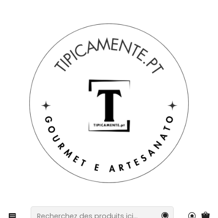
Livraison gratuite pour les commandes supérieures à 39 € à
destination du Portugal continental.
Accueil
Boissons et gastronomie
Conserves
Sardines gastronomiques à l'huile d'olive