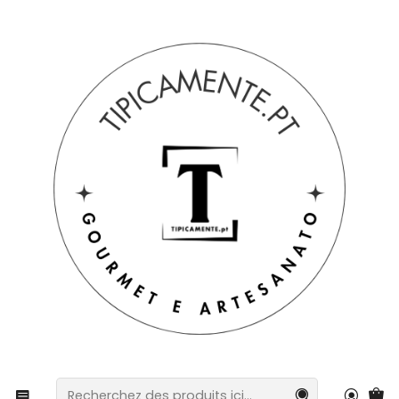
Livraison gratuite pour les commandes supérieures à 39 € à
destination du Portugal continental.
Accueil
Boissons et gastronomie
Conserves
Trilogie de cabillaud - Coffret dégustation de
cabillaud portugais traditionnel