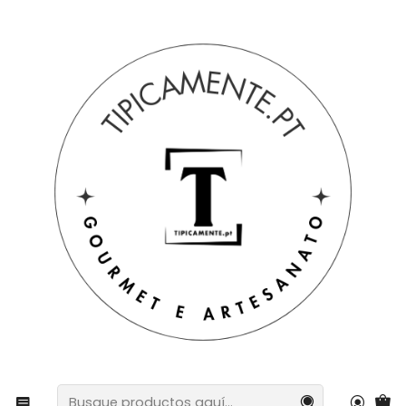
Envío gratuito en pedidos superiores a 39€ a Portugal
peninsular.
Inicio
Sugerencias de regalos
Cestas y paquetes
Cesta con vela y miel natural ecológica.