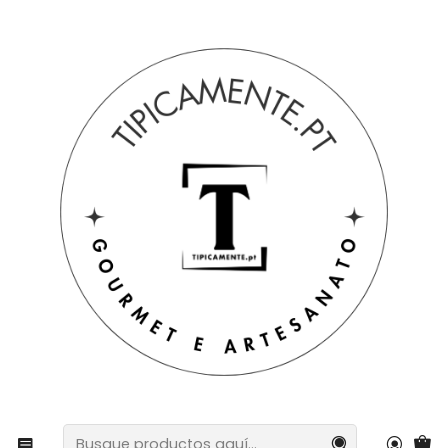
Envío gratuito en pedidos superiores a 39€ a Portugal
peninsular.
Inicio
Bebidas y Gourmet
Vinos, ginebras y licores
Set de regalo con tazas de chocolate + botella de 50 ml