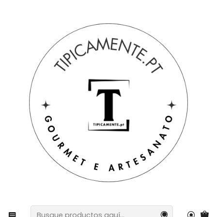
Envío gratuito en pedidos superiores a 39€ a Portugal
peninsular.
Inicio
Sugerencias de regalos
Sugerencias de regalos
Hucha hecha a mano y pintada a mano.