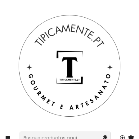
Envío gratuito en pedidos superiores a 39€ a Portugal
peninsular.
Inicio
Sugerencias de regalos
Cestas y paquetes
Set de regalo con degustación de miel aromatizada