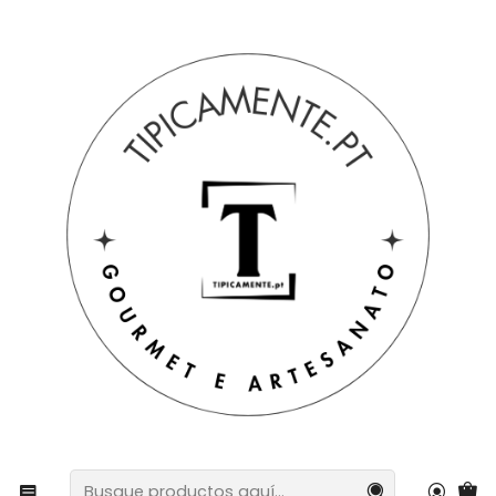
Envío gratuito en pedidos superiores a 39€ a Portugal
peninsular.
Inicio
Sugerencias de regalos
Sugerencias de regalos
Pack de textiles de cocina tradicionales portugueses –
Pañuelo para enamorados