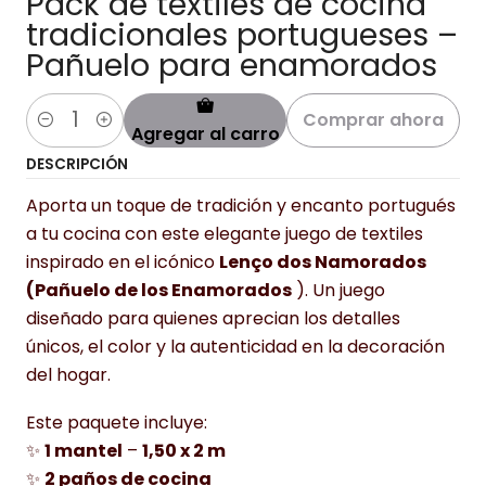
Pack de textiles de cocina
tradicionales portugueses –
Pañuelo para enamorados
Comprar ahora
Agregar al carro
Cantidad
DESCRIPCIÓN
Aporta un toque de tradición y encanto portugués
a tu cocina con este elegante juego de textiles
inspirado en el icónico
Lenço dos Namorados
(Pañuelo de los Enamorados
). Un juego
diseñado para quienes aprecian los detalles
únicos, el color y la autenticidad en la decoración
del hogar.
Este paquete incluye:
✨
1 mantel
–
1,50 x 2 m
✨
2 paños de cocina