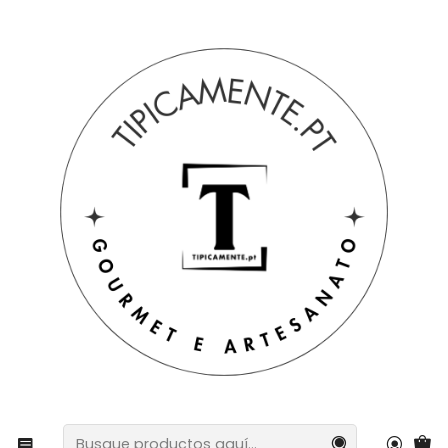
Envío gratuito en pedidos superiores a 39€ a Portugal
peninsular.
Inicio
Sugerencias de regalos
Sugerencias de regalos
Paquete de 2 manteles regionales con diseño de gallo
de Barcelos + 2 paños de cocina