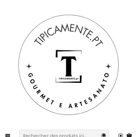
Livraison gratuite pour les commandes supérieures à 39 € à
destination du Portugal continental.
Accueil
Boissons et gastronomie
Conserves
Panier spécial : fromage et confiture