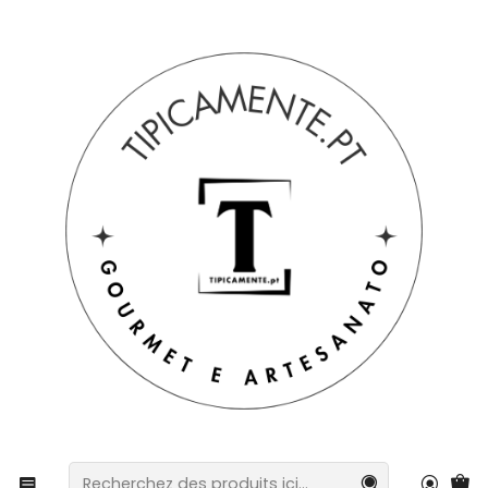
Livraison gratuite pour les commandes supérieures à 39 € à
destination du Portugal continental.
Accueil
Boissons et gastronomie
Conserves
Pâté à l'huile d'olive et à l'origan