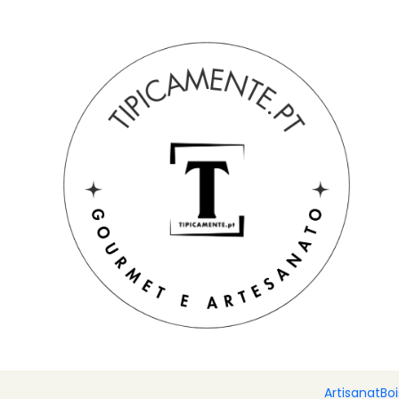
Livraison gratuite pour les commandes supérieures à 39 € à de
Accueil
Boissons et gastronomie
des chocolats
Turrón Pi
Artisanat
Bo