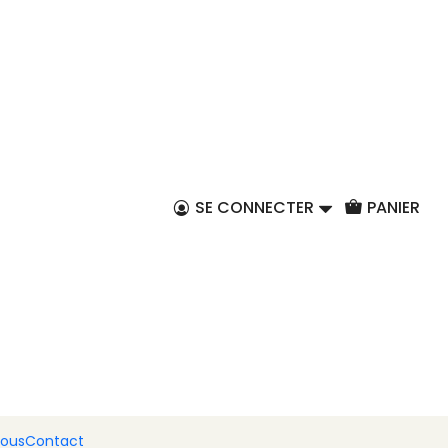
FR
a Colada 300 g
er au panier
Acheter maintenant
SE CONNECTER
PANIER
et raffinée du turon traditionnel. Elle allie la saveur
nctuosité de la noix de coco, évoquant la Piña Colada
 douce et enveloppante. Équilibrée, aromatique et
oix idéal pour ceux qui apprécient les saveurs
es sucrées uniques.
nous
Contact