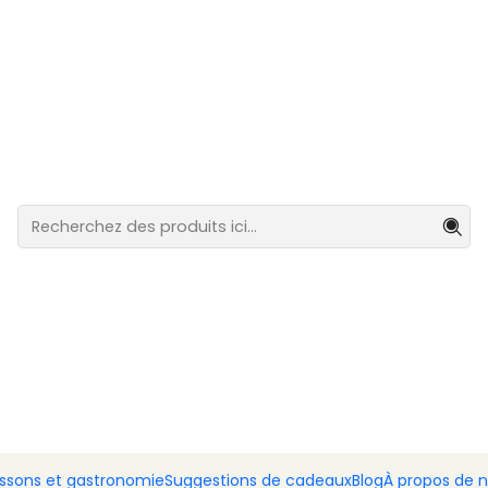
stination du Portugal continental.
ña Colada 300 g
Turrón Piñ
Ajout
Quantité
DESCRIPTION
Une interprétation exotique 
tropicale de l'ananas à l'o
classique dans une texture
surprenante, elle est le ch
originales et les expérienc
PARTAGER CE PRODUIT
|
issons et gastronomie
Suggestions de cadeaux
Blog
À propos de 