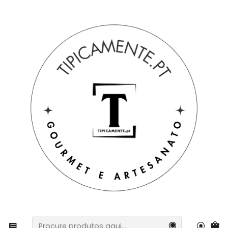
Portes grátis em compras =>39€ para PT Continental
Início
Bebidas e Gourmet
Chocolates e rebuçados
Turrón Piña Colada 300 g