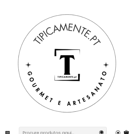
Portes grátis em compras =>39€ para PT Continental
Início
Bebidas e Gourmet
Chocolates e rebuçados
Lata trufas de Mojito