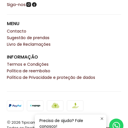
Siga-nos
MENU
Contacto
Sugestão de prendas
Livro de Reclamações
INFORMAÇÃO
Termos e Condições
Política de reembolso
Política de Privacidade e proteção de dados
Precisa de ajuda? Fale
2026 Tipicamente.
conosco!
Todos os Direitos Reservados.
Com tecnologia Jumpseller
.