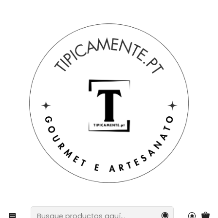
Envío gratuito en pedidos superiores a 39€ a Portugal
peninsular.
Inicio
Bebidas y Gourmet
bombones
Lata de trufas de mojito