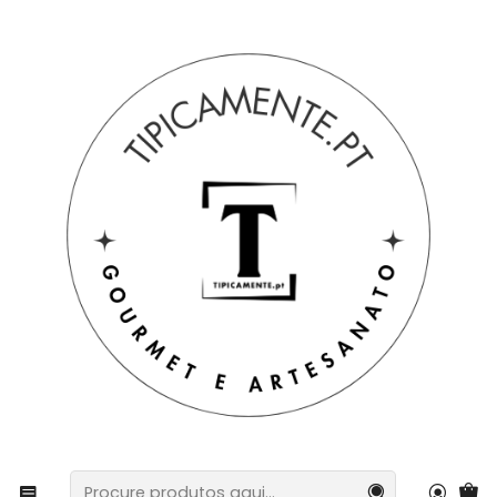
Portes grátis em compras =>39€ para PT Continental
Início
Bebidas e Gourmet
Conservas e caramelizados
Cabaz Sabores do Douro – Azeitonas & Pasta de
Azeitona