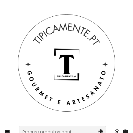
Portes grátis em compras =>39€ para PT Continental
Início
Blog
Desvende o Ácido Láctico nos queijos: O que é e como
lidar?
Desvende o Ácido Láctico
nos queijos: O que é e como
lidar?
Já abriu um queijo embalado a vácuo e percebeu
um odor ácido caraterístico?
Esse odor pode ser devido à formação de ácido
láctico, um fenómeno comum em queijos que
passaram um período de tempo embalados em
vácuo.