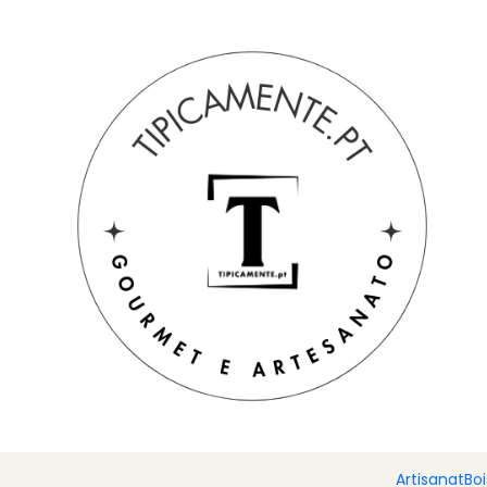
Livraison gratuite pour les commandes supérieures à 39 € à de
Accueil
Artisanat
Hirondelles murales peintes à la main 12
Artisanat
Bo