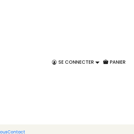
FR
s murales peintes à
 cm - Saint Valentin
SE CONNECTER
PANIER
er au panier
Acheter maintenant
ntes à la main sont des œuvres d'art uniques qui
iculière à votre décoration intérieure. Fabriquées
’amour, ces hirondelles sont parfaites pour ceux qui
usives et originales.
nous
Contact