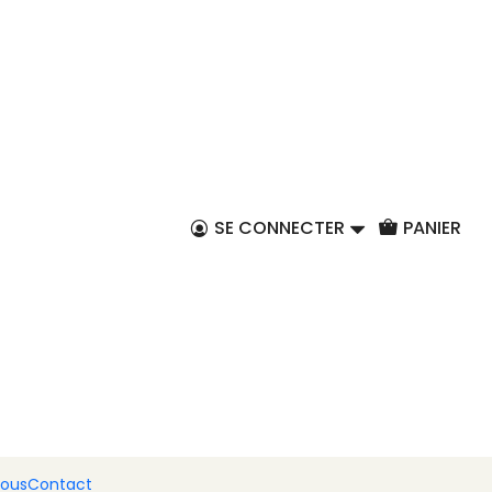
FR
e 2 tasses à café
oupes – Cœur brodé
SE CONNECTER
PANIER
er au panier
Acheter maintenant
lles traditions portugaises avec ce charmant
service
s
, inspiré du
Cœur de Viana
. Symbole d'amour, de
ugaise, ce motif traditionnel apporte élégance et
 nuances de rouge, de bleu et de blanc, chaque tasse
nous
Contact