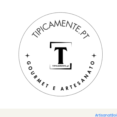
Livraison gratuite pour les commandes supérieures à 39 € à de
Accueil
Suggestions de cadeaux
Suggestions de cadeaux
Artisanat
Bo