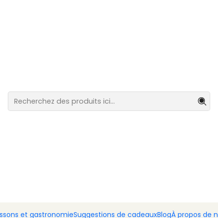
stination du Portugal continental.
Ensemble de 2 tasses à café avec soucoupes – Cœur brodé
Ensemble d
avec souc
Ajout
Quantité
DESCRIPTION
Célébrez l'une des plus be
de 6 tasses et soucoupe
dévotion et d'identité port
authenticité à votre table.
Avec un design délicat aux
issons et gastronomie
Suggestions de cadeaux
Blog
À propos de 