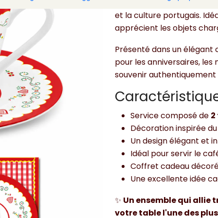
transforme votre pause-caf
et la culture portugais. Idé
apprécient les objets charg
Présenté dans un élégant c
pour les anniversaires, le
souvenir authentiquement 
Caractéristiqu
Service composé de
2
Décoration inspirée du
Un design élégant et i
Idéal pour servir le ca
Coffret cadeau décoré 
Une excellente idée ca
✨
Un ensemble qui allie 
votre table l'une des plu