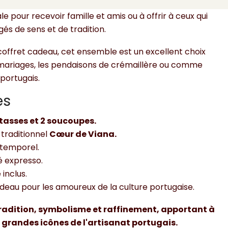
é en un moment privilégié, évoquant le savoir-faire
ale pour recevoir famille et amis ou à offrir à ceux qui
és de sens et de tradition.
offret cadeau, cet ensemble est un excellent choix
s mariages, les pendaisons de crémaillère ou comme
portugais.
es
 tasses et 2 soucoupes.
 traditionnel
Cœur de Viana.
ntemporel.
fé expresso.
inclus.
deau pour les amoureux de la culture portugaise.
tradition, symbolisme et raffinement, apportant à
s grandes icônes de l'artisanat portugais.