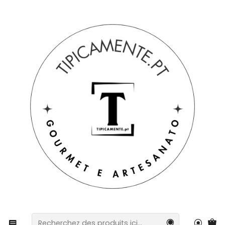
Livraison gratuite pour les commandes supérieures à 39 € à
destination du Portugal continental.
Accueil
Artisanat
Savons et diffuseurs
Gel douche amande douce – 300 ml