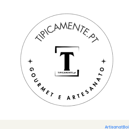
Livraison gratuite pour les commandes supérieures à 39 € à de
Accueil
Suggestions de cadeaux
Paniers et packs
Torchon
Artisanat
Bo