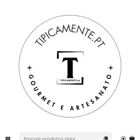
Portes grátis em compras =>39€ para PT Continental
Início
Artesanato
Marcador de livro pintado à mão