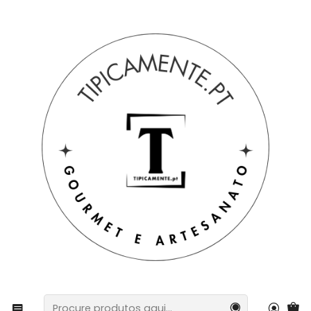
Portes grátis em compras =>39€ para PT Continental
Início
Bebidas e Gourmet
Bolachas e snacks
Cabaz Petiscos Tradicionais Portugueses