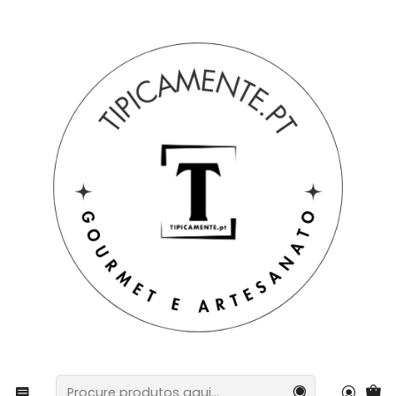
Portes grátis em compras =>39€ para PT Continental
Início
Bebidas e Gourmet
Conservas e caramelizados
Caldeirada de bacalhau em azeite em conserva