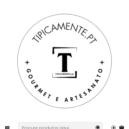
Portes grátis em compras =>39€ para PT Continental
Início
Bebidas e Gourmet
Bolachas e snacks
Creme de barrar 100% Naturais