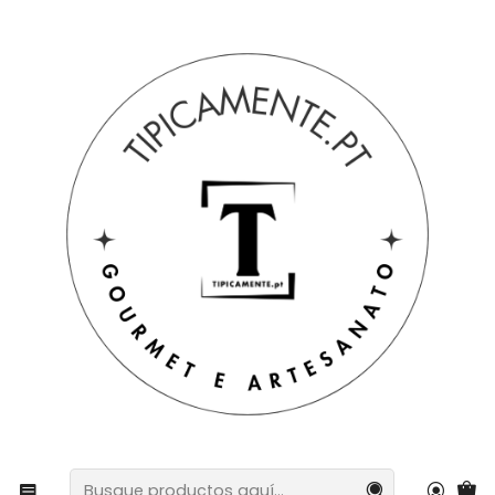
Envío gratuito en pedidos superiores a 39€ a Portugal
peninsular.
Inicio
Sugerencias de regalos
Baldosas regionales para delantales