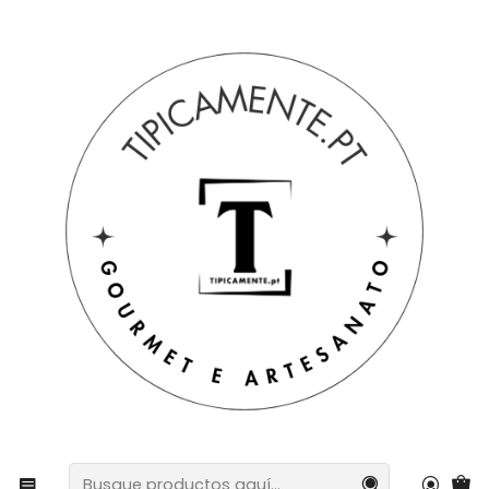
Envío gratuito en pedidos superiores a 39€ a Portugal
peninsular.
Inicio
Bebidas y Gourmet
bombones
Chocolate SOS: ¡Lo soluciona todo (o casi todo)!