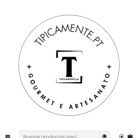
Envío gratuito en pedidos superiores a 39€ a Portugal
peninsular.
Inicio
Sugerencias de regalos
Sugerencias de regalos
Gallo Barcelos pintado a mano, 20 cm