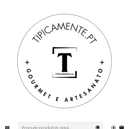
Portes grátis em compras =>39€ para PT Continental
Início
Sugestão de prendas
Sugestão de prendas
Galo de Barcelos Artesanal Pintado à Mão 20cm