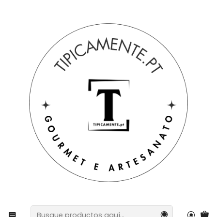
Envío gratuito en pedidos superiores a 39€ a Portugal
peninsular.
Inicio
Artesanía
Gran San Antonio pintado a mano