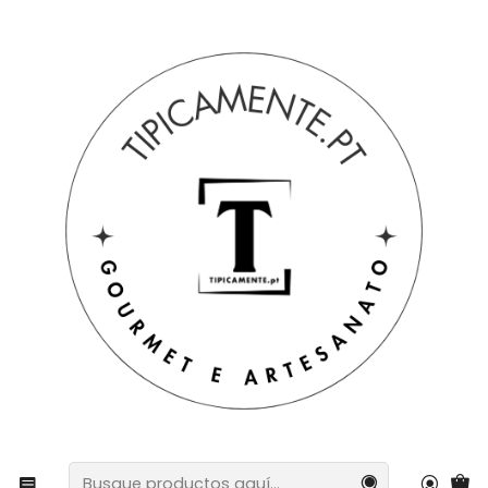
Envío gratuito en pedidos superiores a 39€ a Portugal
peninsular.
Inicio
Artesanía
Sardina de pared de 36 cm