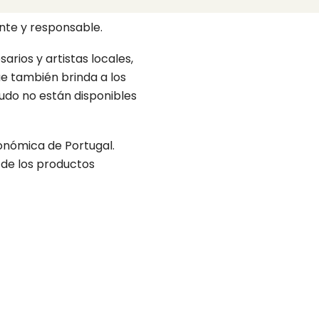
to no sólo añade valor a
nte y responsable.
ios y artistas locales,
ue también brinda a los
udo no están disponibles
conómica de Portugal.
 de los productos