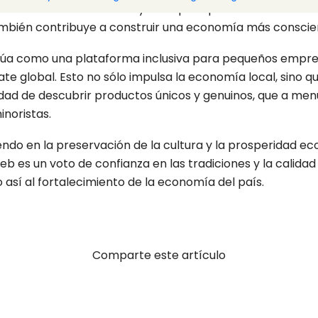
ón del medio ambiente y el respeto por la naturaleza. Es
también contribuye a construir una economía más conscie
úa como una plataforma inclusiva para pequeños empresar
te global. Esto no sólo impulsa la economía local, sino q
dad de descubrir productos únicos y genuinos, que a men
noristas.
iendo en la preservación de la cultura y la prosperidad e
eb es un voto de confianza en las tradiciones y la calidad
 así al fortalecimiento de la economía del país.
Comparte este artículo