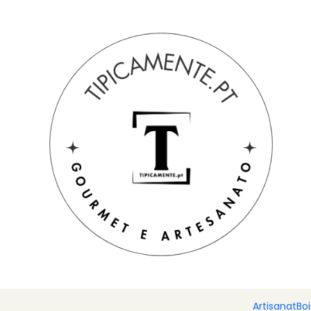
Livraison gratuite pour les commandes supérieures à 39 € à de
Accueil
Suggestions de cadeaux
Suggestions de cadeaux
Artisanat
Bo