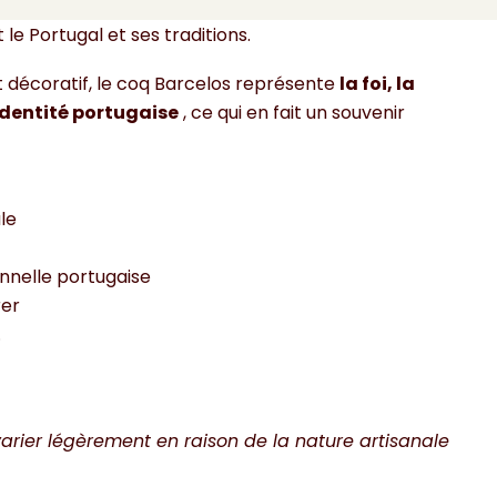
alons, les bureaux, ou comme cadeau original pour
e Portugal et ses traditions.
t décoratif, le coq Barcelos représente
la foi, la
identité portugaise
, ce qui en fait un souvenir
le
onnelle portugaise
rer
.
arier légèrement en raison de la nature artisanale