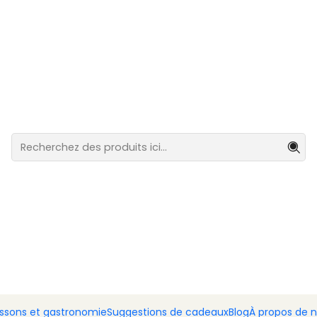
stination du Portugal continental.
Coq Barcelos peint à la main, 15 cm
Coq Barcel
15 cm
Ajout
Quantité
DESCRIPTION
Symbole incontestable de l
Barcelos artisanal
est un
authenticité. Fabriqué et p
apporte le charme de l'arti
Avec son design éclatant et 
issons et gastronomie
Suggestions de cadeaux
Blog
À propos de 