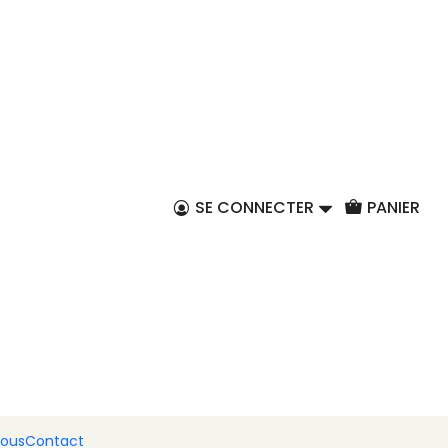
FR
os peint à la main,
SE CONNECTER
PANIER
er au panier
Acheter maintenant
a culture et des traditions portugaises, ce
coq
e pièce décorative riche en couleurs, en histoire et en
eint à la main, chaque exemplaire est unique et
sanat portugais à votre intérieur.
ses détails peints avec soin, il est parfait pour
nous
Contact