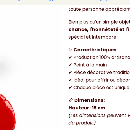
décorer les cuisines, les s
toute personne appréciant l
Bien plus qu'un simple obje
chance, l'honnêteté et l'
spécial et intemporel.
✨
Caractéristiques :
✔ Production 100% artisana
✔ Peint à la main
✔ Pièce décorative traditi
✔ Idéal pour offrir ou déco
✔ Chaque pièce est unique
📏
Dimensions :
Hauteur : 15 cm
(Les dimensions peuvent v
du produit.)