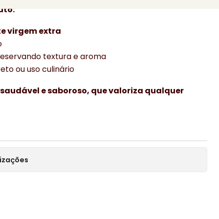
uto:
te virgem extra
o
reservando textura e aroma
eto ou uso culinário
 saudável e saboroso, que valoriza qualquer
lizações