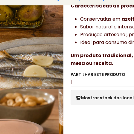
Características do prod
Conservadas em
azei
Sabor natural e intens
Produção artesanal, p
Ideal para consumo dir
Um produto tradicional,
mesa ou receita.
PARTILHAR ESTE PRODUTO
|
Mostrar stock das loca