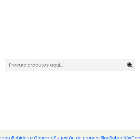
em Azeite Virgem Extra 212ml
Azeitonas
Extra 212m
Adiciona
Quantidade
DESCRIÇÃO
Azeitonas em A
Desfrute de
azeitonas se
de alta qualidade
, gara
perfeita de tradição e cuid
complemento de pratos g
anato
Bebidas e Gourmet
Sugestão de prendas
Blog
Sobre Nós
Con