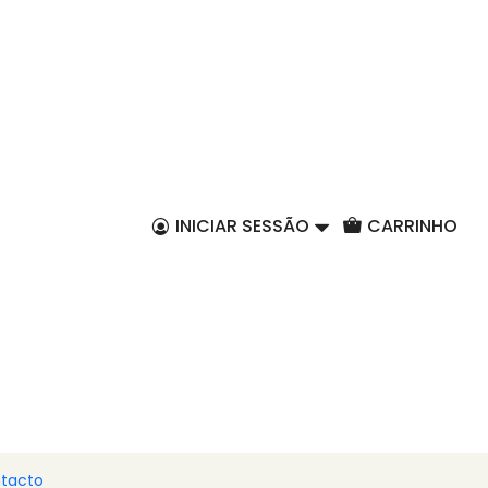
PT
 em Azeite Virgem
l
INICIAR SESSÃO
CARRINHO
r ao Carrinho
Comprar agora
zeite Virgem Extra
lecionadas
, conservadas em
azeite virgem extra
ntindo sabor autêntico e frescor. Uma combinação
ado artesanal, ideal para aperitivos, saladas ou como
ourmet.
tacto