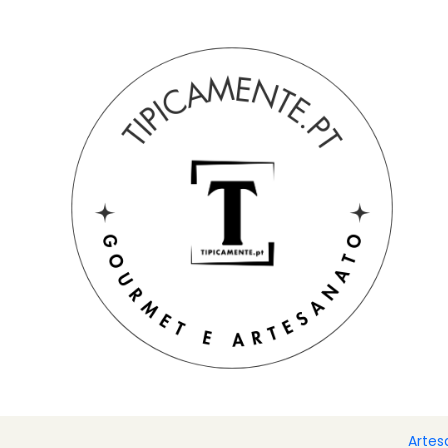
Portes grátis em compras =>39€ para PT Continental
Início
Bebidas e Gourmet
Queijos e azeitonas
Azeitonas 
Artes