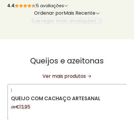
4.4
5 avaliações
Ordenar por
Mais Recente
Carregar mais avaliações
Queijos e azeitonas
Ver mais produtos
|
-13%
DESCONTO
QUEIJO COM CACHAÇO ARTESANAL
€13,95
de