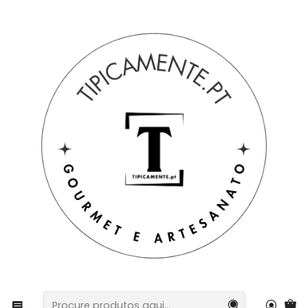
Portes grátis em compras =>39€ para PT Continental
Início
Bebidas e Gourmet
Enchidos
Enchidos
Filtros
|
ALHEIRA DE CASTANHA ARTESANAL CAIXA
COM 2 UNIDADES
€7,90
|
CHOURIÇA DA CASA ARTESANAL
€3,90
de