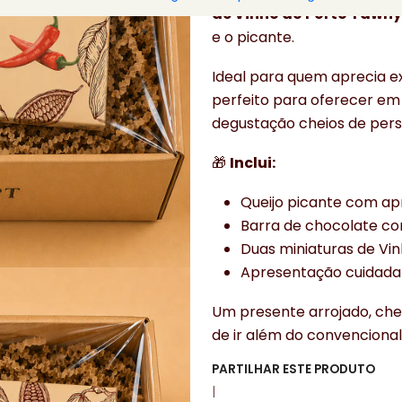
de Vinho do Porto Tawn
e o picante.
Ideal para quem aprecia ex
perfeito para oferecer em
degustação cheios de pers
🎁
Inclui:
Queijo picante com a
Barra de chocolate c
Duas miniaturas de Vi
Apresentação cuidada
Um presente arrojado, che
de ir além do convencional
PARTILHAR ESTE PRODUTO
|