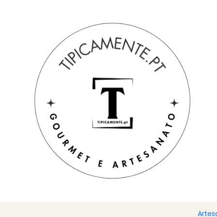
Portes grátis em compras =>39€ para PT Continental
Início
Bebidas e Gourmet
Bebidas alcoólicas
Cabaz Queij
Artes