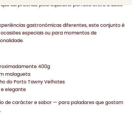
y
que surpreende pelo equilíbrio perfeito entre o doce
periências gastronómicas diferentes, este conjunto é
 ocasiões especiais ou para momentos de
onalidade.
proximadamente 400g
om malagueta
nho do Porto Tawny Velhotes
 e elegante
io de carácter e sabor — para paladares que gostam
.