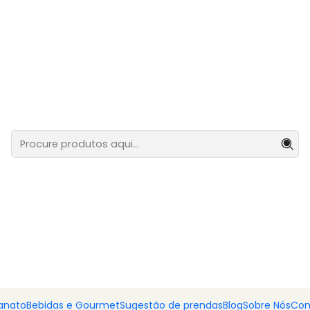
o Picante 400g, vinho do Porto Tawny & Barra de Chocolate a
Cabaz Quei
vinho do P
de Chocol
Malaguet
Adiciona
Quantidade
DESCRIÇÃO
Uma combinação ousada e i
intensos. Este cabaz une 
com uma sofisticada
barr
anato
Bebidas e Gourmet
Sugestão de prendas
Blog
Sobre Nós
Con