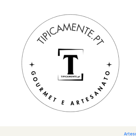
Portes grátis em compras =>39€ para PT Continental
Início
Casa e mesa
Filtrar produtos
|
-14%
DESCONTO
1-12 de 50 produtos
CESTA BOLEIRA FEITA
Aplicar filtros
€23,90
€27,70
ORDENAR POR
|
-14%
DESCONTO
BOLEIRA/TARTEIRA RE
€23,90
€27,90
FILTRAR POR PREÇO
|
Artes