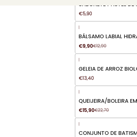
SABONETE PASTEL DE
€5,90
|
-23%
DESCONTO
BÁLSAMO LABIAL HIDR
€9,90
€12,90
|
GELEIA DE ARROZ BI
€13,40
|
-30%
DESCONTO
QUEIJEIRA/BOLEIRA E
€15,90
€22,70
|
CONJUNTO DE BATISM