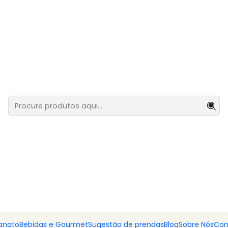
Casa e mesa
 À MÃO
TANGULAR EM PALMA NATURAL – FEITA À MÃO
anato
Bebidas e Gourmet
Sugestão de prendas
Blog
Sobre Nós
Con